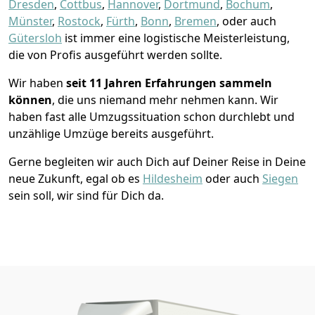
Dresden
,
Cottbus
,
Hannover
,
Dortmund
,
Bochum
,
Münster
,
Rostock
,
Fürth
,
Bonn
,
Bremen
, oder auch
Gütersloh
ist immer eine logistische Meisterleistung,
die von Profis ausgeführt werden sollte.
Wir haben
seit
11 Jahren Erfahrungen sammeln
können
, die uns niemand mehr nehmen kann. Wir
haben fast alle Umzugssituation schon durchlebt und
unzählige Umzüge bereits ausgeführt.
Gerne begleiten wir auch Dich auf Deiner Reise in Deine
neue Zukunft, egal ob es
Hildesheim
oder auch
Siegen
sein soll, wir sind für Dich da.