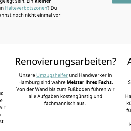
elegt sein. Ein
kleiner
den
Halteverbotszonen
? Du
nnst noch nicht einmal vor
Renovierungsarbeiten?
Unsere
Umzugshelfer
und Handwerker in
Hamburg sind wahre
Meister ihres Fachs
.
S
Von der Wand bis zum Fußboden führen wir
r.
alle Aufgaben kostengünstig und
Ha
le
fachmännisch aus.
k
wir
fü
h
st