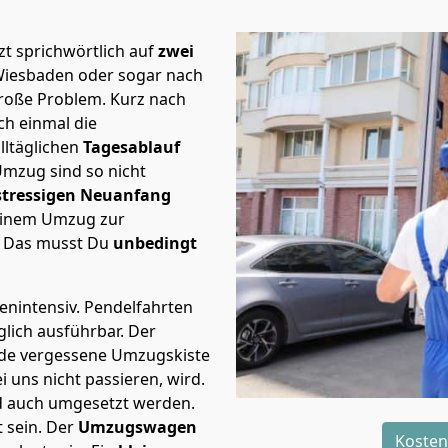
t sprichwörtlich auf
zwei
Wiesbaden oder sogar nach
große Problem.
Kurz nach
h einmal die
lltäglichen
Tagesablauf
Umzug sind so nicht
stressigen Neuanfang
 einem Umzug zur
. Das musst Du
unbedingt
tenintensiv. Pendelfahrten
lich ausführbar.
Der
Jede vergessene Umzugskiste
i uns nicht passieren, wird.
d auch umgesetzt werden.
 sein. Der
Umzugswagen
Kosten