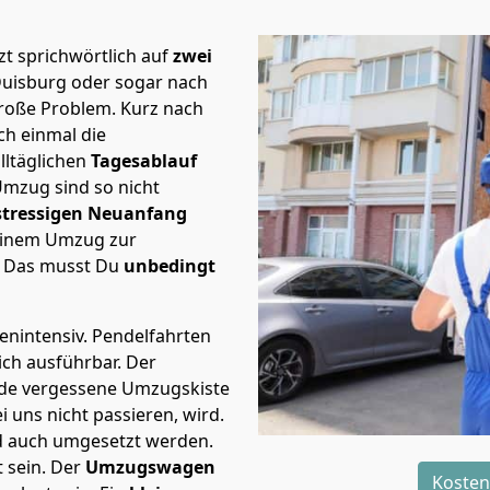
t sprichwörtlich auf
zwei
Duisburg oder sogar nach
große Problem.
Kurz nach
h einmal die
lltäglichen
Tagesablauf
Umzug sind so nicht
stressigen Neuanfang
 einem Umzug zur
. Das musst Du
unbedingt
tenintensiv. Pendelfahrten
ich ausführbar.
Der
Jede vergessene Umzugskiste
i uns nicht passieren, wird.
d auch umgesetzt werden.
 sein. Der
Umzugswagen
Kosten