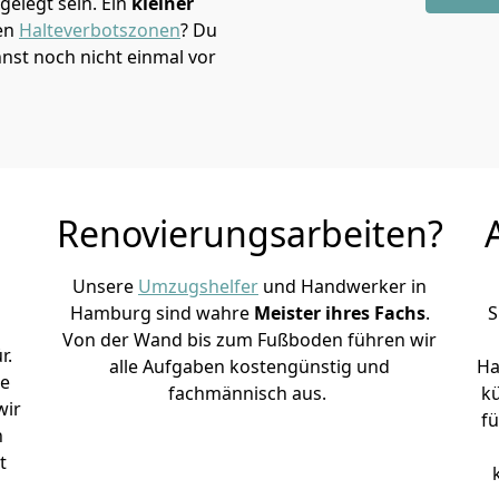
elegt sein. Ein
kleiner
den
Halteverbotszonen
? Du
st noch nicht einmal vor
Renovierungsarbeiten?
Unsere
Umzugshelfer
und Handwerker in
Hamburg sind wahre
Meister ihres Fachs
.
S
Von der Wand bis zum Fußboden führen wir
r.
alle Aufgaben kostengünstig und
Ha
le
fachmännisch aus.
k
wir
fü
h
t