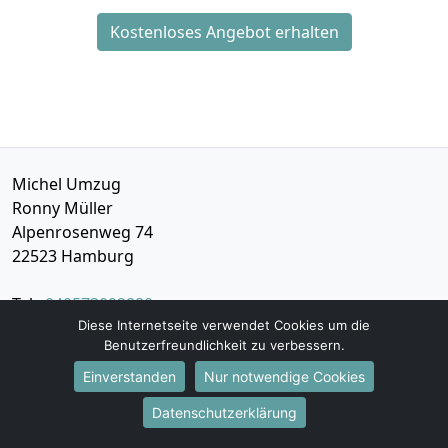
Kostenloses Angebot erhalten
Michel Umzug
Ronny Müller
Alpenrosenweg 74
22523
Hamburg
Tel.:
040573092880
Diese Internetseite verwendet Cookies um die
E-Mail:
info@michel-umzug.de
Benutzerfreundlichkeit zu verbessern.
Öffnungszeiten:
Mo - Sa: 09:00 - 18:00 Uhr
Einverstanden
Nur notwendige Cookies
Datenschutzerklärung
Impressum