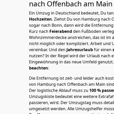
nach Offenbach am Mai
Ein Umzug in Deutschland bedeutet, Du tanz
Hochzeiten
. Ziehst Du von Hamburg nach 
sogar nach Bonn, dann wird die Entfernung
Kurz nach
Feierabend
den Fußboden verleg
Wohnzimmerdecke anstreichen, das ist im a
nicht möglich oder kompliziert.
Arbeit und 
vereinbar. Und den
Jahresurlaub
für einen
nutzen? In der Regel wird der Urlaub nach
Eingewöhnung in das neue Umfeld genutzt
beachten
:
Die Entfernung ist zeit- und leider auch kos
von Hamburg nach Offenbach am Main sind n
Der logistische Ablauf muss zu
100 % passe
Umzugskiste bedeutet eine weitere Extrafahr
passieren, wird.
Der Umzugstag muss detaill
umgesetzt werden. Alle Umzugshelfer müsse