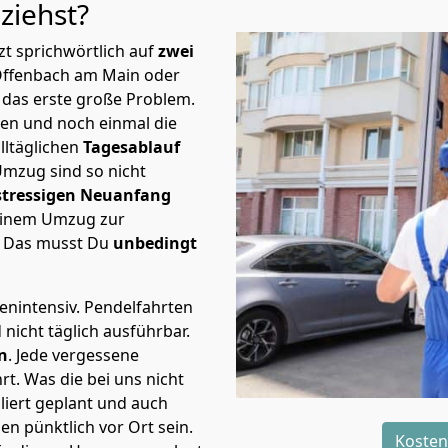
n
ziehst?
t sprichwörtlich auf
zwei
Offenbach am Main oder
 das erste große Problem.
en und noch einmal die
lltäglichen
Tagesablauf
Umzug sind so nicht
stressigen Neuanfang
 einem Umzug zur
. Das musst Du
unbedingt
tenintensiv. Pendelfahrten
icht täglich ausführbar.
n
. Jede vergessene
t. Was die bei uns nicht
iert geplant und auch
n pünktlich vor Ort sein.
Kosten