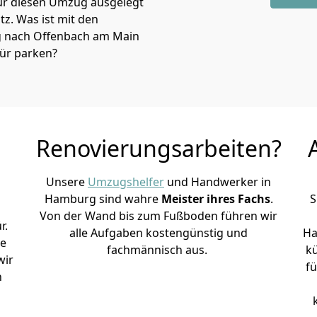
ür diesen Umzug ausgelegt
atz. Was ist mit den
g nach Offenbach am Main
tür parken?
Renovierungsarbeiten?
Unsere
Umzugshelfer
und Handwerker in
Hamburg sind wahre
Meister ihres Fachs
.
S
Von der Wand bis zum Fußboden führen wir
r.
alle Aufgaben kostengünstig und
Ha
le
fachmännisch aus.
k
wir
fü
h