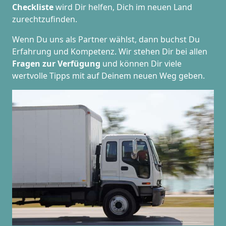
Checkliste
wird Dir helfen, Dich im neuen Land
zurechtzufinden.
Wenn Du uns als Partner wählst, dann buchst Du
Erfahrung und Kompetenz. Wir stehen Dir bei allen
Fragen zur Verfügung
und können Dir viele
wertvolle Tipps mit auf Deinem neuen Weg geben.