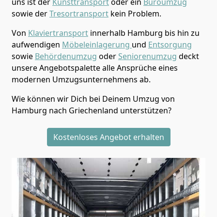
uns ist der
Kunsttransport
oder ein
Büroumzug
sowie der
Tresortransport
kein Problem.
Von
Klaviertransport
innerhalb
Hamburg
bis hin zu
aufwendigen
Möbeleinlagerung
und
Entsorgung
sowie
Behördenumzug
oder
Seniorenumzug
deckt
unsere Angebotspalette alle Ansprüche eines
modernen Umzugsunternehmens ab.
Wie können wir Dich bei Deinem Umzug von
Hamburg
nach Griechenland
unterstützen?
Kostenloses Angebot erhalten